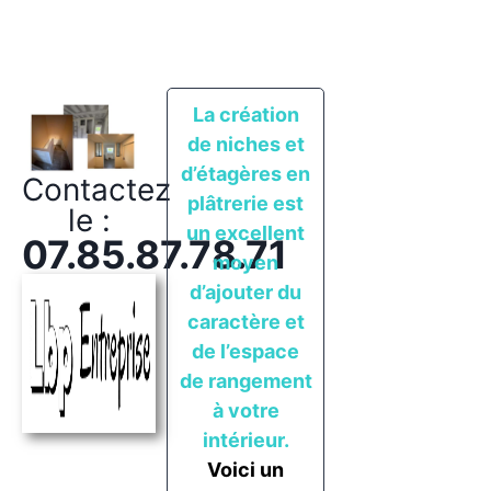
La création
de niches et
d’étagères en
Contactez
plâtrerie est
le :
un excellent
07.85.87.78.71
moyen
d’ajouter du
caractère et
de l’espace
de rangement
à votre
intérieur.
Voici un