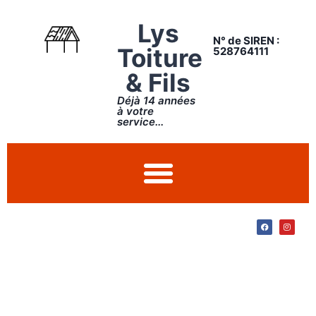
Lys
N° de SIREN :
Toiture
528764111
& Fils
Déjà 14 années
à votre
service...