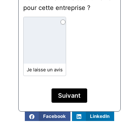
Lys
pour cette entreprise ?
Toiture
et Fils
Je laisse un avis
Suivant
Facebook
LinkedIn