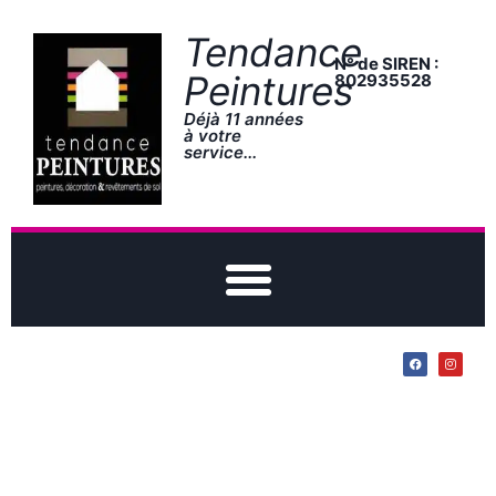
Tendance
N° de SIREN :
Peintures
802935528
Déjà 11 années
à votre
service...