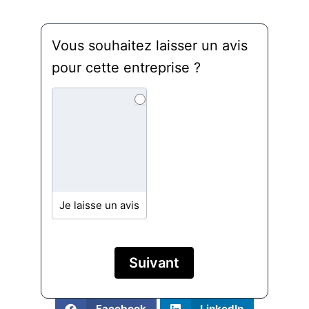
Avis
Vous souhaitez laisser un avis
Tendance
pour cette entreprise ?
Peintures
Je laisse un avis
Suivant
Facebook
LinkedIn